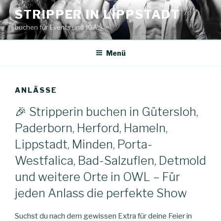
Zum
STRIPPER IN LIPPSTADT
Inhalt
buchen für Events und JGA!
springen
Menü
ANLÄSSE
🎉 Stripperin buchen in Gütersloh,
Paderborn, Herford, Hameln,
Lippstadt, Minden, Porta-
Westfalica, Bad-Salzuflen, Detmold
und weitere Orte in OWL – Für
jeden Anlass die perfekte Show
Suchst du nach dem gewissen Extra für deine Feier in