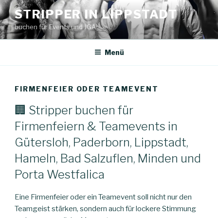
Zum
STRIPPER IN LIPPSTADT
Inhalt
buchen für Events und JGA!
springen
Menü
FIRMENFEIER ODER TEAMEVENT
🏢 Stripper buchen für
Firmenfeiern & Teamevents in
Gütersloh, Paderborn, Lippstadt,
Hameln, Bad Salzuflen, Minden und
Porta Westfalica
Eine Firmenfeier oder ein Teamevent soll nicht nur den
Teamgeist stärken, sondern auch für lockere Stimmung