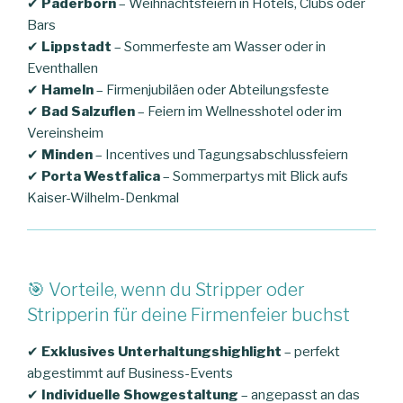
✔
Paderborn
– Weihnachtsfeiern in Hotels, Clubs oder
Bars
✔
Lippstadt
– Sommerfeste am Wasser oder in
Eventhallen
✔
Hameln
– Firmenjubiläen oder Abteilungsfeste
✔
Bad Salzuflen
– Feiern im Wellnesshotel oder im
Vereinsheim
✔
Minden
– Incentives und Tagungsabschlussfeiern
✔
Porta Westfalica
– Sommerpartys mit Blick aufs
Kaiser-Wilhelm-Denkmal
🎯 Vorteile, wenn du Stripper oder
Stripperin für deine Firmenfeier buchst
✔
Exklusives Unterhaltungshighlight
– perfekt
abgestimmt auf Business-Events
✔
Individuelle Showgestaltung
– angepasst an das