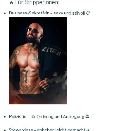
🔥 Für Stripperinnen:
Business-Sekretärin – sexy und stilvoll 📋
Polizistin – für Ordnung und Aufregung 🚔
Stewardess – abheben leicht gemacht ✈️