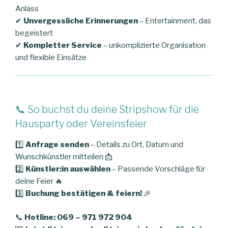
Anlass
✔
Unvergessliche Erinnerungen
– Entertainment, das
begeistert
✔
Kompletter Service
– unkomplizierte Organisation
und flexible Einsätze
📞 So buchst du deine Stripshow für die
Hausparty oder Vereinsfeier
1️⃣
Anfrage senden
– Details zu Ort, Datum und
Wunschkünstler mitteilen 📩
2️⃣
Künstler:in auswählen
– Passende Vorschläge für
deine Feier 🔥
3️⃣
Buchung bestätigen & feiern!
🎉
📞
Hotline: 069 – 971 972 904