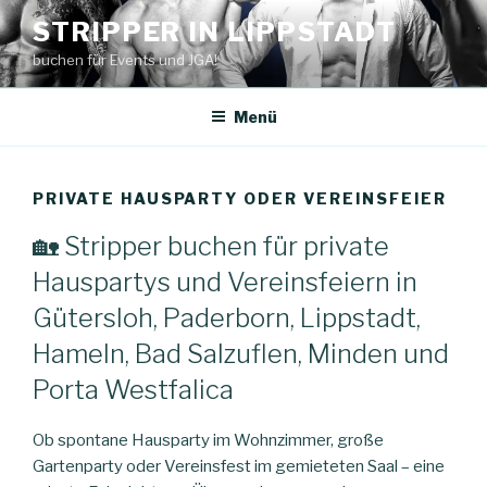
Zum
STRIPPER IN LIPPSTADT
Inhalt
buchen für Events und JGA!
springen
Menü
PRIVATE HAUSPARTY ODER VEREINSFEIER
🏡 Stripper buchen für private
Hauspartys und Vereinsfeiern in
Gütersloh, Paderborn, Lippstadt,
Hameln, Bad Salzuflen, Minden und
Porta Westfalica
Ob spontane Hausparty im Wohnzimmer, große
Gartenparty oder Vereinsfest im gemieteten Saal – eine