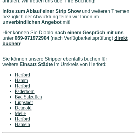
anrufen. Wir freuen uns über Ihre Buchung!
Infos zum Ablauf einer Strip Show
und weiteren Themen
bezüglich der Abwicklung teilen wir Ihnen im
unverbindlichen Angebot
mit!
Hier können Sie Diablo
nach einem Gespräch mit uns
unter
069-971972904
(nach Verfügbarkeitsprüfung)
direkt
buchen
!
Sie können unsere Stripper ebenfalls buchen für
weitere
Einsatz Städte
im Umkreis von Herford
:
Herford
Hamm
Herford
Paderborn
Bad Salzuflen
Lippstadt
Detmold
Melle
Herford
Hameln