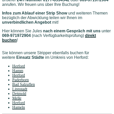
anrufen. Wir freuen uns über Ihre Buchung!
Infos zum Ablauf einer Strip Show
und weiteren Themen
bezüglich der Abwicklung teilen wir Ihnen im
unverbindlichen Angebot
mit!
Hier können Sie Jules
nach einem Gespräch mit uns
unter
069-971972904
(nach Verfügbarkeitsprüfung)
direkt
buchen
!
Sie können unsere Stripper ebenfalls buchen für
weitere
Einsatz Städte
im Umkreis von Herford
:
Herford
Hamm
Herford
Paderborn
Bad Salzuflen
Lippstadt
Detmold
Melle
Herford
Hameln