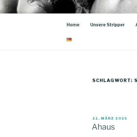
Zum
Inhalt
STRIPPER 
springen
Home
Unsere Stripper
buchen für Events und JGA!
SCHLAGWORT:
VERÖFFENTLICHT
21. MÄRZ 2025
AM
Ahaus