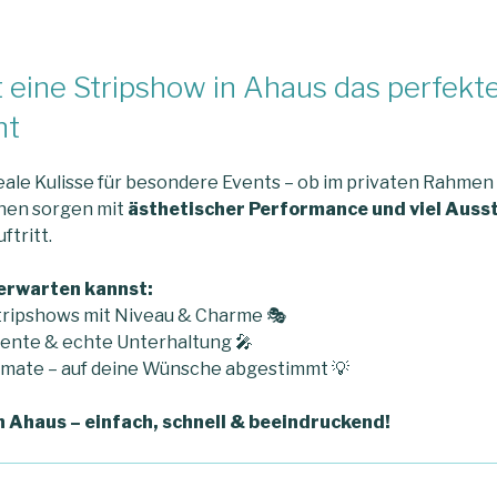
t eine Stripshow in Ahaus das perfekt
nt
deale Kulisse für besondere Events – ob im privaten Rahmen 
nnen sorgen mit
ästhetischer Performance und viel Auss
ftritt.
erwarten kannst:
tripshows mit Niveau & Charme 🎭
ente & echte Unterhaltung 🎤
rmate – auf deine Wünsche abgestimmt 💡
 Ahaus – einfach, schnell & beeindruckend!