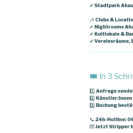
✔
Stadtpark Aha
🎶
Clubs & Locatio
✔
Nightrooms Aha
✔
Kultlokale & Ba
✔
Vereinsräume, 
🎟 In 3 Schr
1️⃣
Anfrage sende
2️⃣
Künstler:innen
3️⃣
Buchung bestät
📞
24h-Hotline: 0
💌
Jetzt Stripper 