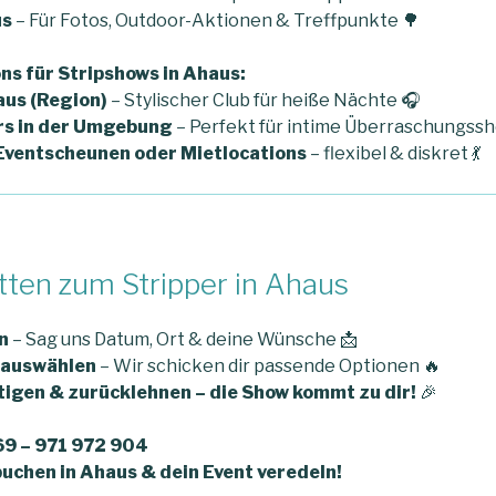
us
– Für Fotos, Outdoor-Aktionen & Treffpunkte 🌳
ns für Stripshows in Ahaus:
us (Region)
– Stylischer Club für heiße Nächte 🎧
rs in der Umgebung
– Perfekt für intime Überraschungss
Eventscheunen oder Mietlocations
– flexibel & diskret 💃
itten zum Stripper in Ahaus
n
– Sag uns Datum, Ort & deine Wünsche 📩
 auswählen
– Wir schicken dir passende Optionen 🔥
igen & zurücklehnen – die Show kommt zu dir!
🎉
69 – 971 972 904
buchen in Ahaus & dein Event veredeln!