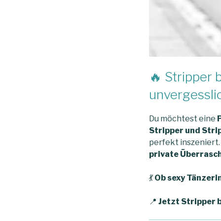
🔥 Stripper
unvergessli
Du möchtest eine
Stripper und Stri
perfekt inszeniert.
private Überrasc
💃
Ob sexy Tänzeri
📍
Jetzt Stripper 