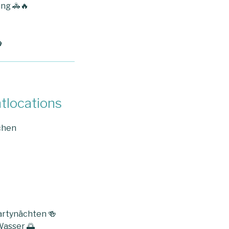
ng 🚓🔥

tlocations
chen
Partynächten 🍻
Wasser 🌅