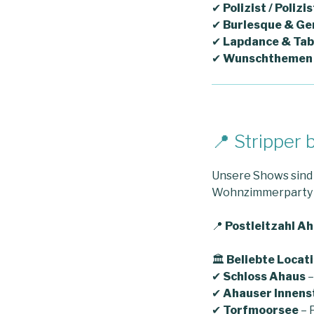
✔
Polizist / Poliz
✔
Burlesque & Ge
✔
Lapdance & Tab
✔
Wunschthemen 
📍 Stripper 
Unsere Shows sin
Wohnzimmerparty bi
📍
Postleitzahl Ah
🏛
Beliebte Locati
✔
Schloss Ahaus
–
✔
Ahauser Innen
✔
Torfmoorsee
– 